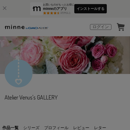
お買いものがもっとお得に
minneのアプリ
インストールする
3
万件以上
ログイン
Atelier Venus's GALLERY
作品一覧
シリーズ
プロフィール
レビュー
レター