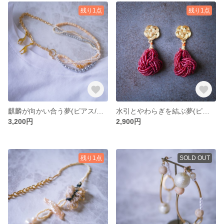
残り1点
残り1点
麒麟が向かい合う夢(ピアス/イヤリング)
水引とやわらぎを結ぶ夢(ピアス/イヤリング)
3,200円
2,900円
残り1点
SOLD OUT