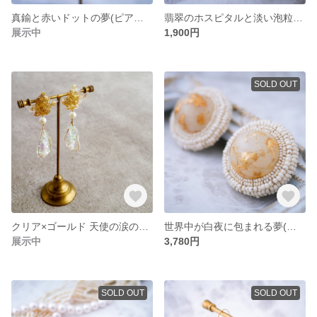
真鍮と赤いドットの夢(ピアス/イヤリング)
翡翠のホスピタルと淡い泡粒が揺らぐ夢(ピアス/イヤリング)
展示中
1,900円
SOLD OUT
クリア×ゴールド 天使の涙のイヤリング
世界中が白夜に包まれる夢(ピアス/イヤリング)
展示中
3,780円
SOLD OUT
SOLD OUT