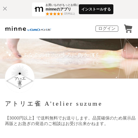
お買いものがもっとお得に
minneのアプリ
インストールする
3
万件以上
ログイン
アトリエ雀 A'telier suzume
【3000円以上】で送料無料でお送りします。品質確保のため展示品
再販とお急ぎの発送のご相談はお受け出来かねます。