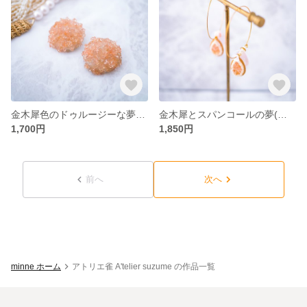
金木犀色のドゥルージーな夢(ピアス/イヤリング)
金木犀とスパンコールの夢(ピアス/イヤリング)
1,700円
1,850円
前へ
次へ
minne ホーム
アトリエ雀 A'telier suzume の作品一覧