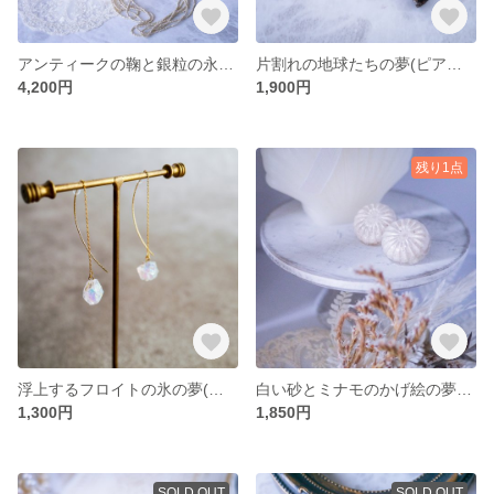
アンティークの鞠と銀粒の永いながい夢現(ピアス/イヤリング)
片割れの地球たちの夢(ピアス/イヤリング)
4,200円
1,900円
残り1点
浮上するフロイトの氷の夢(ピアス/イヤリング)
白い砂とミナモのかげ絵の夢(ピアス/イヤリング)
1,300円
1,850円
SOLD OUT
SOLD OUT