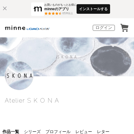
お買いものがもっとお得に
minneのアプリ
インストールする
3
万件以上
ログイン
Atelier S K O N A
作品一覧
シリーズ
プロフィール
レビュー
レター