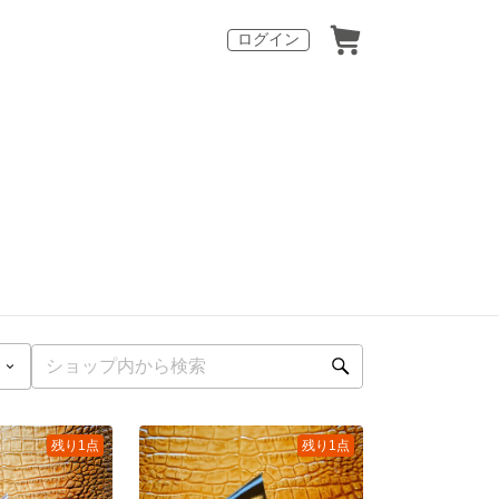
ログイン
残り1点
残り1点