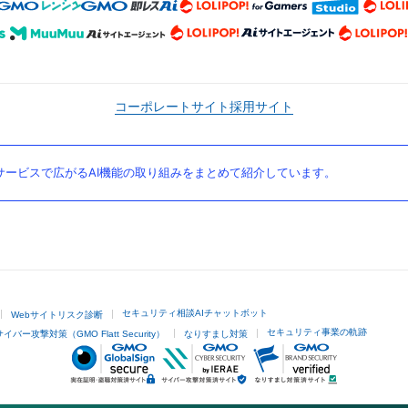
コーポレートサイト
採用サイト
ービスで広がるAI機能の取り組みをまとめて紹介しています。
セキュリティ相談AIチャットボット
Webサイトリスク診断
セキュリティ事業の軌跡
サイバー攻撃対策（GMO Flatt Security）
なりすまし対策