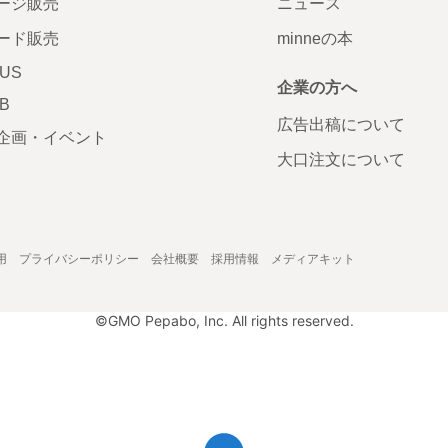
ージ販売
ニュース
ード販売
minneの本
LUS
企業の方へ
AB
広告出稿について
企画・イベント
大口注文について
用
プライバシーポリシー
会社概要
採用情報
メディアキット
©GMO Pepabo, Inc. All rights reserved.