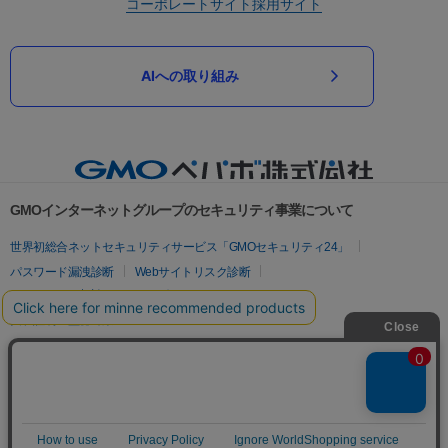
コーポレートサイト
採用サイト
AIへの取り組み
GMOインターネットグループのセキュリティ事業について
世界初総合ネットセキュリティサービス「GMOセキュリティ24」
パスワード漏洩診断
Webサイトリスク診断
セキュリティ相談AIチャットボット
実在証明・盗聴対策
サイバー攻撃対策（GMOサイバーセキュリティ byイエラエ）
サイバー攻撃対策（GMO Flatt Security）
なりすまし対策
セキュリティ事業の軌跡