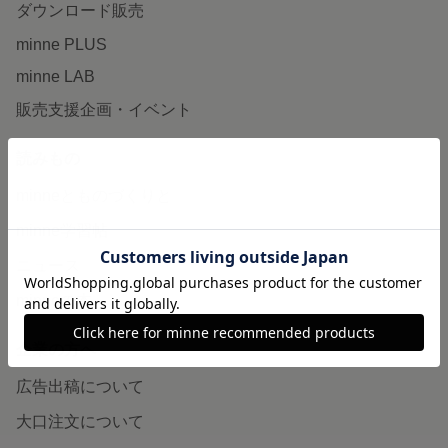
ダウンロード販売
minne PLUS
minne LAB
販売支援企画・イベント
読みもの
minneとものづくりと
minne学習帖
ニュース
minneの本
企業の方へ
広告出稿について
大口注文について