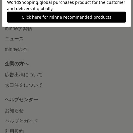
読みもの
minneとものづくりと
minne学習帖
ニュース
minneの本
企業の方へ
広告出稿について
大口注文について
ヘルプセンター
お知らせ
ヘルプとガイド
利用規約