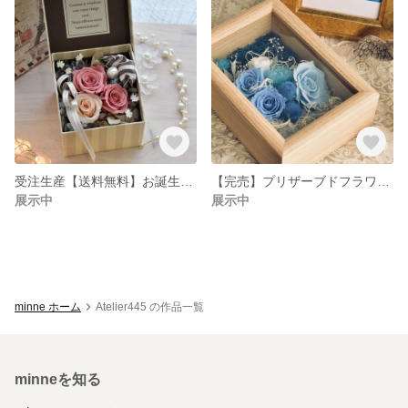
受注生産【送料無料】お誕生日 記念日 お祝い お礼に【ボックスアレンジ ピンクのバラ】
【完売】プリザーブドフラワー【木製フレームアレンジsteady!】壁掛け、置き型、立て掛け3WAY
展示中
展示中
minne ホーム
Atelier445 の作品一覧
minneを知る