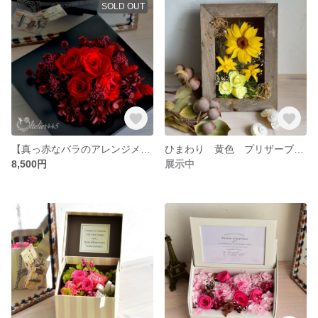
SOLD OUT
【真っ赤なバラのアレンジメント】赤いバラの贈り物 還暦祝い 誕生日 記念日 開店 開業
ひまわり 黄色 プリザーブドフラワー 夏 贈り物 インテリア
8,500円
展示中