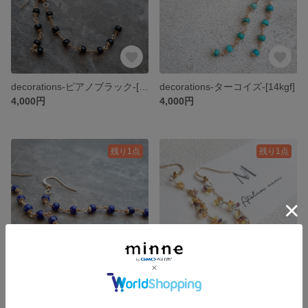
decorations-ピアノブラック-[14kgf]
decorations-ターコイズ-[14kgf]
4,000円
4,000円
残り1点
残り1点
decorations-ラピスラズリ-[14kgf]
サファイア！～abundance～[14kgf]
4,200円
17,800円