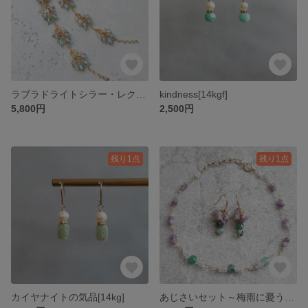
ラブラドライトシラー・レクタングル[14kgf]
kindness[14kgf]
5,800円
2,500円
残り1点
残り1点
カイヤナイトの気品[14kg]
あじさいセット～梅雨に憂う・梅雨に廻る～[14kgf]