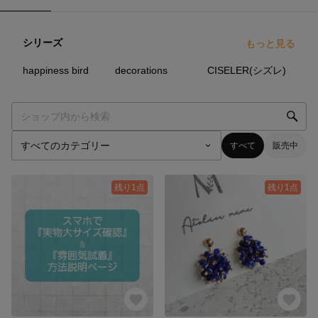
シリーズ
もっと見る
5
点
6
点
7
点
happiness bird
decorations
CISELER(シズレ)
すべて
販売中
残り1点
残り1点