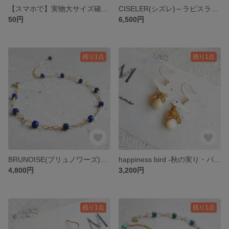
【スマホで】実物大サイズ確認＆雰囲気試着方法☆
CISELER(シズレ)～ラピスラズリ～[14kgf]
50円
6,500円
残り1点
残り1点
BRUNOISE(ブリュノワーズ)～ラピスラズリ～[14kgf]
happiness bird -秋の実り・パンプキン-[14kgf]
4,800円
3,200円
残り1点
残り1点