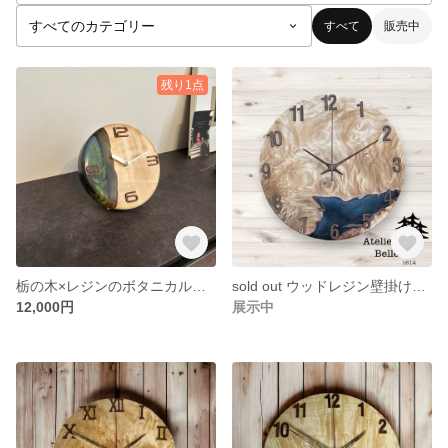
すべて
販売中
残り1点
栃の木×レジンのボタニカル置き時計
sold out ウッドレジン壁掛け時計 栃の木 × グリーン ２９cm
12,000円
展示中