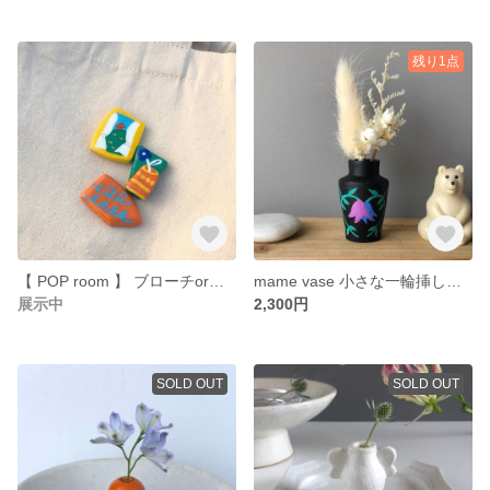
残り1点
【 POP room 】 ブローチorマグネットor帯留め 裏面選べる3種セット
mame vase 小さな一輪挿し【ひみつの森】
展示中
2,300円
SOLD OUT
SOLD OUT