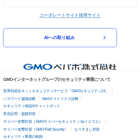
コーポレートサイト
採用サイト
AIへの取り組み
GMOインターネットグループのセキュリティ事業について
世界初総合ネットセキュリティサービス「GMOセキュリティ24」
パスワード漏洩診断
Webサイトリスク診断
セキュリティ相談AIチャットボット
実在証明・盗聴対策
サイバー攻撃対策（GMOサイバーセキュリティ byイエラエ）
サイバー攻撃対策（GMO Flatt Security）
なりすまし対策
セキュリティ事業の軌跡