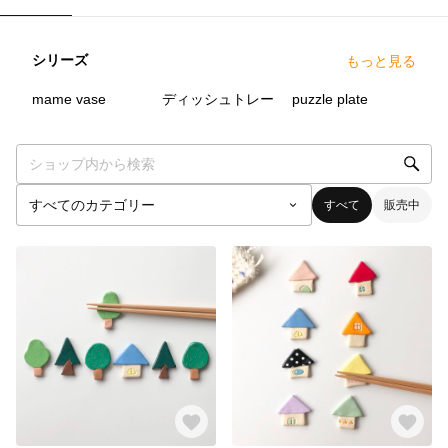
シリーズ
もっと見る
17
点
1
点
3
点
mame vase
ディッシュトレー
puzzle plate
すべて
販売中