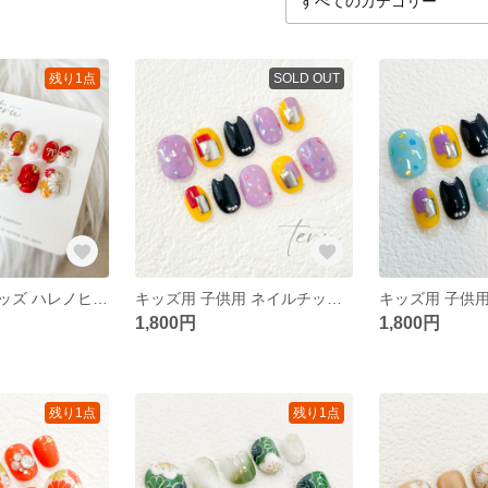
残り1点
SOLD OUT
【現品販売】キッズ ハレノヒ 七五三 和柄 ネイルチップ 16本セット
キッズ用 子供用 ネイルチップ 『ネコ耳 パープル』
1,800円
1,800円
残り1点
残り1点