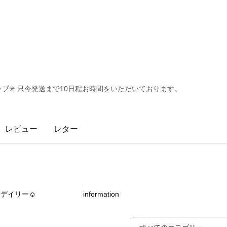
ップ✳︎ 只今発送まで10日程お時間をいただいております。
レビュー
レター
0
点
2
点
デイリー☺︎
information