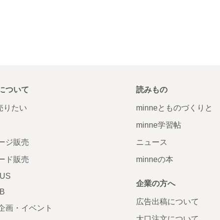
について
読みもの
で売りたい
minneとものづくりと
minne学習帖
ージ販売
ニュース
ード販売
minneの本
LUS
企業の方へ
AB
広告出稿について
企画・イベント
大口注文について