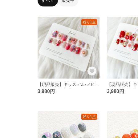
すべて
販売中
残り1点
【現品販売】キッズ ハレノヒ 七五三 和柄 ネイルチップ １６本セット
3,980円
3,980円
残り1点