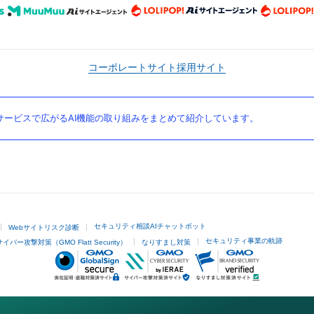
コーポレートサイト
採用サイト
ービスで広がるAI機能の取り組みをまとめて紹介しています。
セキュリティ相談AIチャットボット
Webサイトリスク診断
セキュリティ事業の軌跡
サイバー攻撃対策（GMO Flatt Security）
なりすまし対策