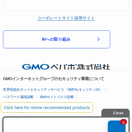
コーポレートサイト
採用サイト
AIへの取り組み
GMOインターネットグループのセキュリティ事業について
世界初総合ネットセキュリティサービス「GMOセキュリティ24」
パスワード漏洩診断
Webサイトリスク診断
セキュリティ相談AIチャットボット
実在証明・盗聴対策
サイバー攻撃対策（GMOサイバーセキュリティ byイエラエ）
サイバー攻撃対策（GMO Flatt Security）
なりすまし対策