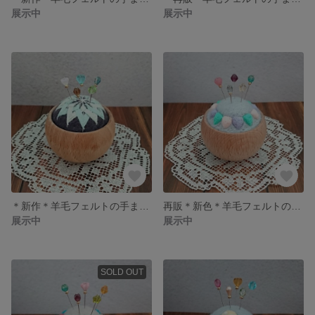
展示中
展示中
＊新作＊羊毛フェルトの手まりピンクッション まち針5本付 菊かがり ｃ
再販＊新色＊羊毛フェルトのピンクッション まち針5本付 フラッグ パステル(小)
展示中
展示中
SOLD OUT