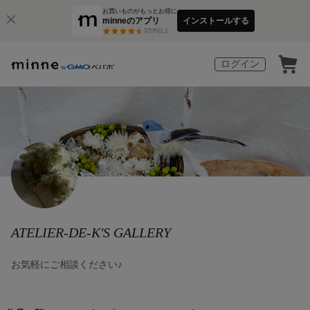
お買いものがもっとお得に
minneのアプリ
インストールする
3
万件以上
ログイン
ATELIER-DE-K'S GALLERY
お気軽にご相談ください♪