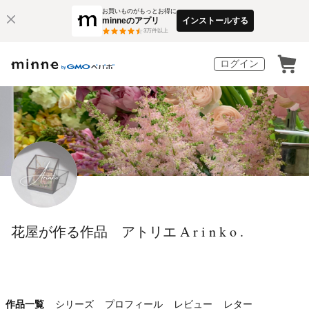
お買いものがもっとお得に
minneのアプリ
インストールする
3
万件以上
ログイン
花屋が作る作品 アトリエ A r i n k o .
作品一覧
シリーズ
プロフィール
レビュー
レター