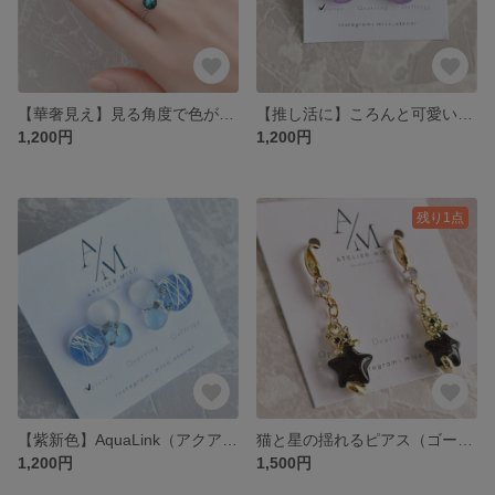
【華奢見え】見る角度で色が変わるコスモリング【サイズ調整可能】
【推し活に】ころんと可愛い鉱石型ピアス【イヤリング】
1,200円
1,200円
残り1点
【紫新色】AquaLink（アクアリンク）ピアス – 透明感あふれる水滴デザイン
猫と星の揺れるピアス（ゴールドカラー）
1,200円
1,500円