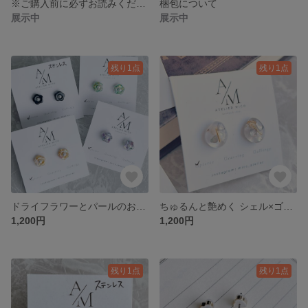
※ご購入前に必ずお読みください※
梱包について
展示中
展示中
残り1点
残り1点
ドライフラワーとパールのお花ピアス❁ 小粒×うる艶 推しカラー レジン
ちゅるんと艶めく シェル×ゴールドのクリアピアス｜大人可愛い 軽やかなレジンアクセサリー
1,200円
1,200円
残り1点
残り1点