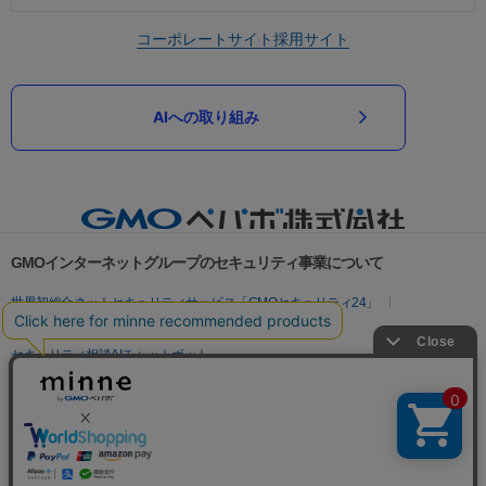
コーポレートサイト
採用サイト
AIへの取り組み
GMOインターネットグループのセキュリティ事業について
世界初総合ネットセキュリティサービス「GMOセキュリティ24」
パスワード漏洩診断
Webサイトリスク診断
セキュリティ相談AIチャットボット
実在証明・盗聴対策
サイバー攻撃対策（GMOサイバーセキュリティ byイエラエ）
サイバー攻撃対策（GMO Flatt Security）
なりすまし対策
セキュリティ事業の軌跡