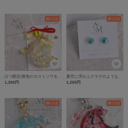
残り1点
残り1点
(1つ限定)黄色のカスミソウを閉じ込めた元気の出るムーンシェイカー
夏空に浮かぶクラゲのような涼しげピアス【＋100円でイヤリングに変更可】
1,300円
1,200円
残り1点
残り1点