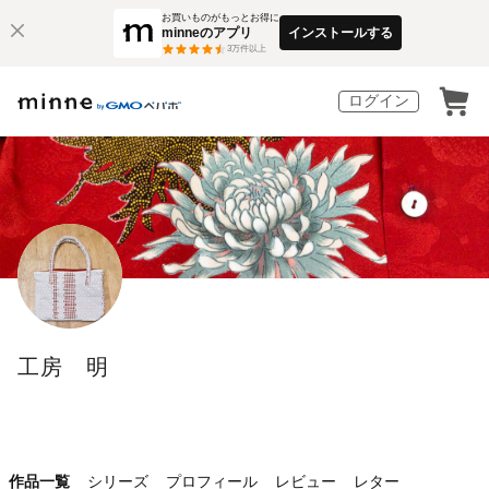
お買いものがもっとお得に
minneのアプリ
インストールする
3
万件以上
ログイン
工房 明
作品一覧
シリーズ
プロフィール
レビュー
レター