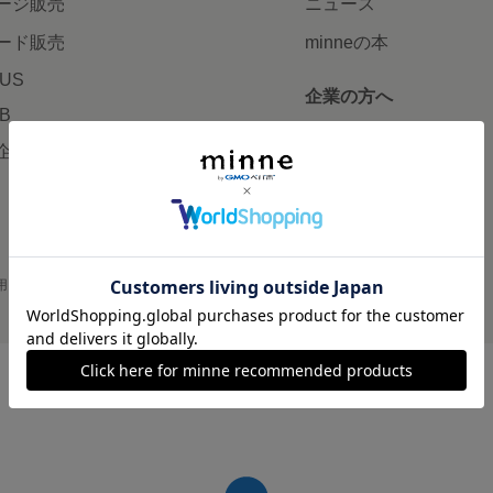
ージ販売
ニュース
ード販売
minneの本
LUS
企業の方へ
AB
広告出稿について
企画・イベント
大口注文について
用
プライバシーポリシー
会社概要
採用情報
メディアキット
©GMO Pepabo, Inc. All rights reserved.