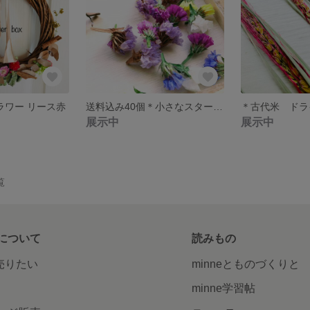
ラワー リース赤
送料込み40個＊小さなスターチスドライアソート＊
＊古代米 ドラ
展示中
展示中
覧
について
読みもの
で売りたい
minneとものづくりと
minne学習帖