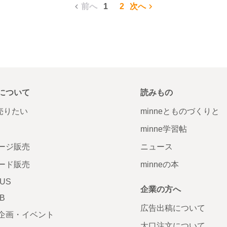
前へ
1
2
次へ
について
読みもの
で売りたい
minneとものづくりと
minne学習帖
ージ販売
ニュース
ード販売
minneの本
LUS
企業の方へ
AB
広告出稿について
企画・イベント
大口注文について