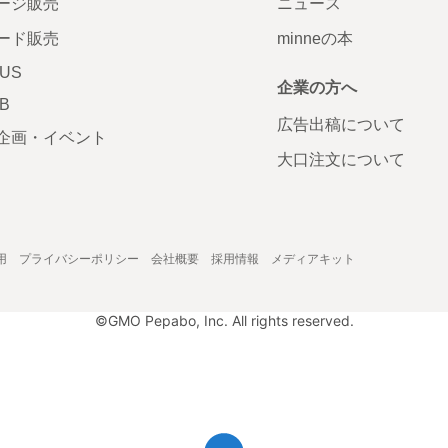
ージ販売
ニュース
ード販売
minneの本
LUS
企業の方へ
AB
広告出稿について
企画・イベント
大口注文について
用
プライバシーポリシー
会社概要
採用情報
メディアキット
©GMO Pepabo, Inc. All rights reserved.