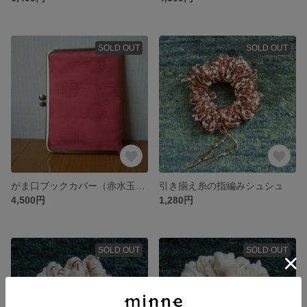
SOLD OUT
SOLD OUT
がま口ブックカバー（赤水玉×紺）
引き揃え糸の指編みシュシュ
4,500円
1,280円
SOLD OUT
SOLD OUT