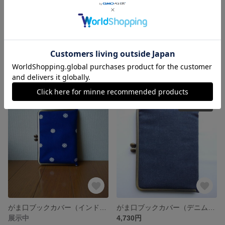
引き揃え糸の指編みシュシュ
指編みシュシュ
1,280円
1,280円
SOLD OUT
がま口ブックカバー（インド刺繍×白水玉）
がま口ブックカバー（デニム×フラワー）
展示中
4,730円