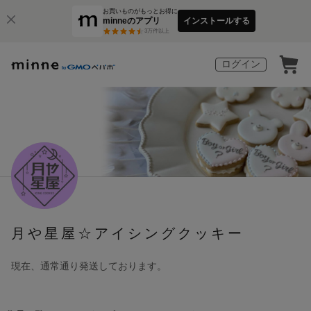
お買いものがもっとお得に
minneのアプリ
インストールする
3
万件以上
ログイン
月や星屋☆アイシングクッキー
現在、通常通り発送しております。