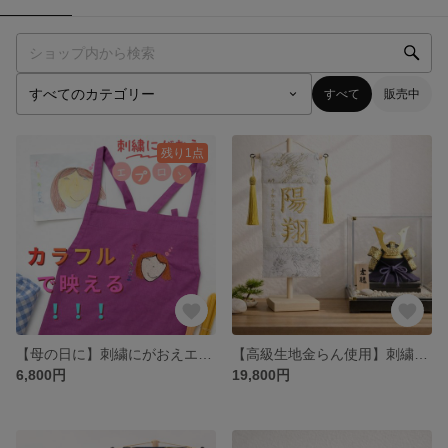
すべて
販売中
残り1点
【母の日に】刺繍にがおえエプロン
【高級生地金らん使用】刺繍名前旗 龍柄 木製スタンド付 名入れ 端午の節句
6,800円
19,800円