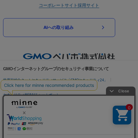
コーポレートサイト
採用サイト
AIへの取り組み
GMOインターネットグループのセキュリティ事業について
世界初総合ネットセキュリティサービス「GMOセキュリティ24」
パスワード漏洩診断
Webサイトリスク診断
セキュリティ相談AIチャットボット
実在証明・盗聴対策
サイバー攻撃対策（GMOサイバーセキュリティ byイエラエ）
サイバー攻撃対策（GMO Flatt Security）
なりすまし対策
セキュリティ事業の軌跡