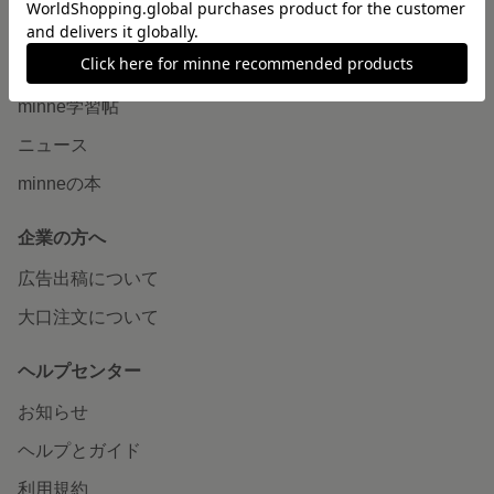
読みもの
minneとものづくりと
minne学習帖
ニュース
minneの本
企業の方へ
広告出稿について
大口注文について
ヘルプセンター
お知らせ
ヘルプとガイド
利用規約