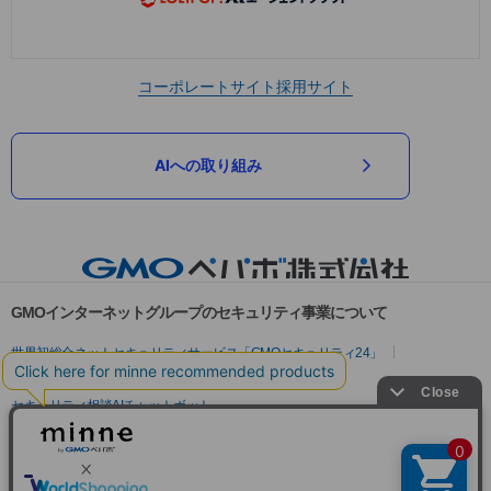
コーポレートサイト
採用サイト
AIへの取り組み
GMOインターネットグループのセキュリティ事業について
世界初総合ネットセキュリティサービス「GMOセキュリティ24」
パスワード漏洩診断
Webサイトリスク診断
セキュリティ相談AIチャットボット
実在証明・盗聴対策
サイバー攻撃対策（GMOサイバーセキュリティ byイエラエ）
サイバー攻撃対策（GMO Flatt Security）
なりすまし対策