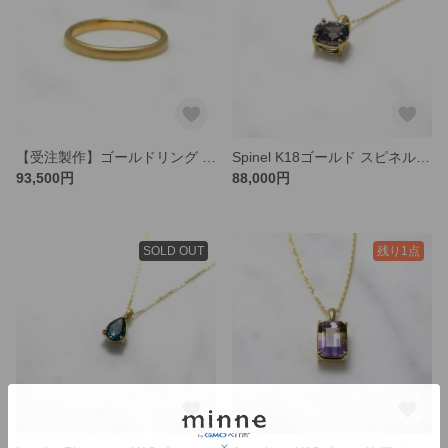
【受注製作】ゴールドリング K14 甲丸リング K14 Ring / サイズオーダー / サンドブラスト
Spinel K18ゴールド スピネルペンダント K18チェーン ペンダントNo.3
93,500円
88,000円
SOLD OUT
残り1点