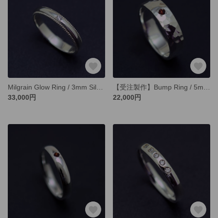
Milgrain Glow Ring / 3mm Silver Ring オーダー制作/ 受注生産 （ダイヤモンド1石＋ミルグレイン）
【受注製作】Bump Ring / 5mm 鎚目 × ガーネット / シルバーリング オーダー制作/ 鎚目リング
33,000円
22,000円