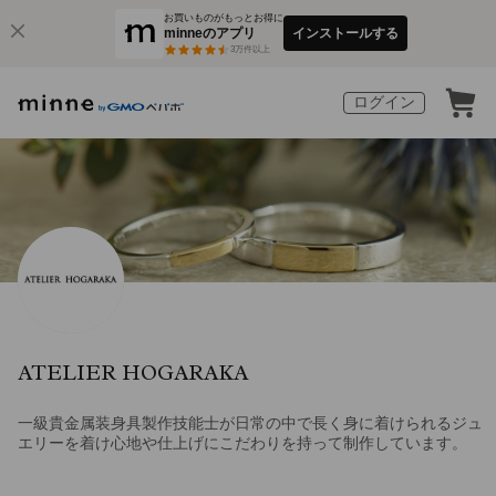
お買いものがもっとお得に
minneのアプリ
インストールする
3
万件以上
ログイン
ATELIER HOGARAKA
一級貴金属装身具製作技能士が日常の中で長く身に着けられるジュ
エリーを着け心地や仕上げにこだわりを持って制作しています。