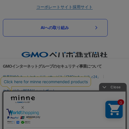
コーポレートサイト
採用サイト
AIへの取り組み
GMOインターネットグループのセキュリティ事業について
世界初総合ネットセキュリティサービス「GMOセキュリティ24」
パスワード漏洩診断
Webサイトリスク診断
セキュリティ相談AIチャットボット
実在証明・盗聴対策
サイバー攻撃対策（GMOサイバーセキュリティ byイエラエ）
サイバー攻撃対策（GMO Flatt Security）
なりすまし対策
セキュリティ事業の軌跡