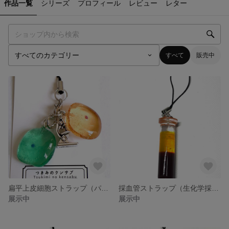
作品一覧
シリーズ
プロフィール
レビュー
レター
すべて
販売中
扁平上皮細胞ストラップ（パパニコロウ染色）
採血管ストラップ（生化学採血済み）
展示中
展示中