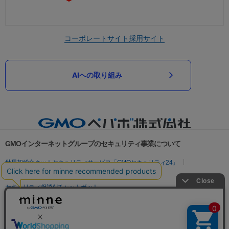
コーポレートサイト
採用サイト
AIへの取り組み
GMOインターネットグループのセキュリティ事業について
世界初総合ネットセキュリティサービス「GMOセキュリティ24」
パスワード漏洩診断
Webサイトリスク診断
セキュリティ相談AIチャットボット
実在証明・盗聴対策
サイバー攻撃対策（GMOサイバーセキュリティ byイエラエ）
サイバー攻撃対策（GMO Flatt Security）
なりすまし対策