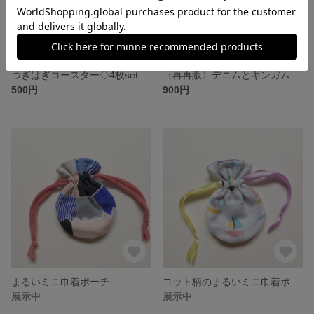
つぎはぎコースター◇4枚set
〈再再販〉デニムとギンガムチェックのかぼちゃパンツ
500円
900円
まるいミニ巾着ポーチ
ヨット柄のまるいミニ巾着ポーチ
展示中
展示中