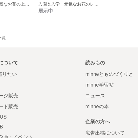
入園＆入学 元気なお花の上履き袋
入園＆入学 元気なお花のレッスンバック
展示中
一覧
について
読みもの
で売りたい
minneとものづくりと
minne学習帖
ージ販売
ニュース
ード販売
minneの本
LUS
企業の方へ
AB
広告出稿について
企画・イベント