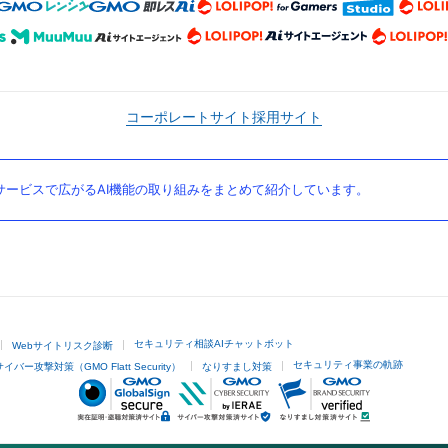
コーポレートサイト
採用サイト
ービスで広がるAI機能の取り組みをまとめて紹介しています。
セキュリティ相談AIチャットボット
Webサイトリスク診断
セキュリティ事業の軌跡
サイバー攻撃対策（GMO Flatt Security）
なりすまし対策