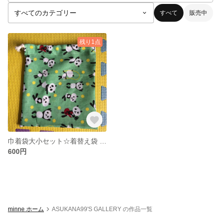
すべて
販売中
残り1点
巾着袋大小セット☆着替え袋 コップ袋 2枚組
600円
minne ホーム
ASUKANA99'S GALLERY の作品一覧