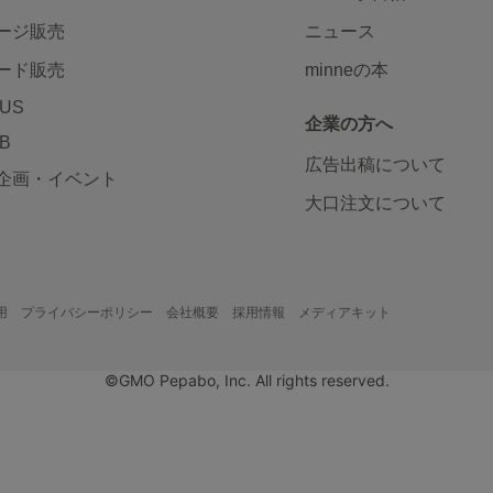
ージ販売
ニュース
ード販売
minneの本
LUS
企業の方へ
AB
広告出稿について
企画・イベント
大口注文について
用
プライバシーポリシー
会社概要
採用情報
メディアキット
©GMO Pepabo, Inc. All rights reserved.