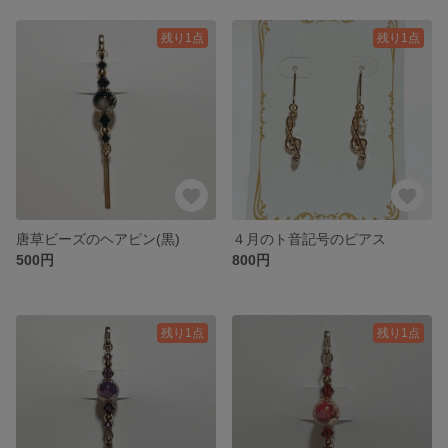
残り1点
残り1点
唐草ビーズのヘアピン(黒)
４月のト音記号のピアス
500円
800円
残り1点
残り1点