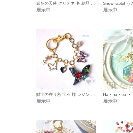
真冬の天使 クリオネ 冬 結晶 蓄光 チャーム レジン S0010
展示中
展示中
財宝の在り所 宝石 蝶 レジン バッグ チャーム A0017
展示中
展示中