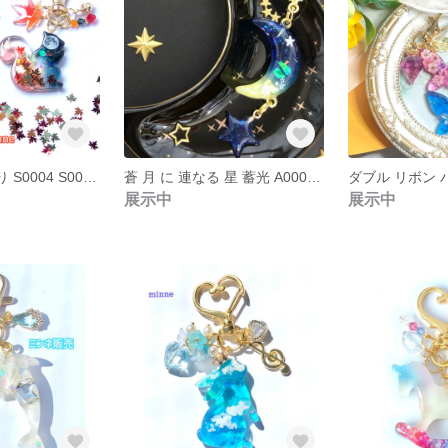
紅葉 と 月 明かり S0004 S0005 リス 赤 黄色 キーホルダー レジン 秋 冬 限定 プレゼント ギフト 贈り物
蒼 月 に 連なる 星 蓄光 A0001 キーホルダー プレゼント ギフト ムーン
展示中
展示中