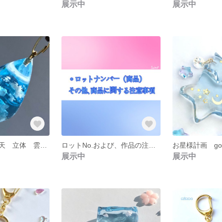
展示中
展示中
Perfect sky 晴天 立体 雲 レジン 雫 ネックレス
ロットNo.および、作品の注意事項（一部）
展示中
展示中