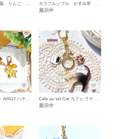
バラップル 薔薇 りんご レジン キーホルダー S0011
カラフルップル かすみ草 りんご レジン キーホルダー S0012
展示中
Honey mix（ A ）A0012 ハチ ミツ ハニー ミックス チャーム キーホルダー
Cafe au lait Cat カフェ ラテ 猫 A0009 コーヒー ギフト プレゼント
展示中