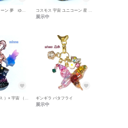
ミルキー ユニコーン 夢 ゆめ 色 レインボー ビーズ レジン バッグ チャーム ハート パール キーホルダー シール ホワイトギフト プレゼント A0005
コスモス 宇宙 ユニコーン 星 スター ビーズ キラキラ ブラック レジン ハート メタル バッグ チャーム キーホルダー ギフト プレゼント A0004
展示中
秋 桜 （ コスモス ）× 宇宙 （ コスモス ）うさぎ 星 ピンク ゴールド S0003 秋 限定 プレゼント ギフト 蓄光
ギンギラ バタフライ
展示中