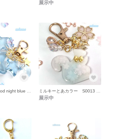
展示中
お星様計画 good night blue star A0019 レジン キーホルダー
ミルキーとあカラー S0013 リス レジン キーホルダー
展示中