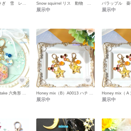
Snow rabbit うさぎ 雪 レジン キーホルダー S0009
Snow squirrel リス 動物 冬 キーホルダー S0008
展示中
展示中
Ha・na・ba ・ take 六角形 レジン キーホルダー A0018
Honey mix（B）A0013 ハチ ミツ ハニー ミックス チャーム キーホルダー
展示中
展示中