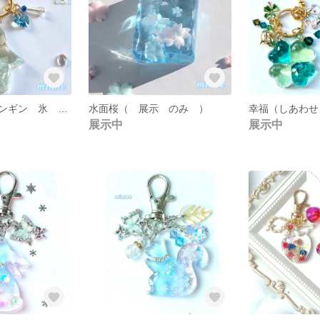
オーダー品 ペンギン 氷 クリア キラキラ
水面桜（ 展示 のみ ）
展示中
展示中