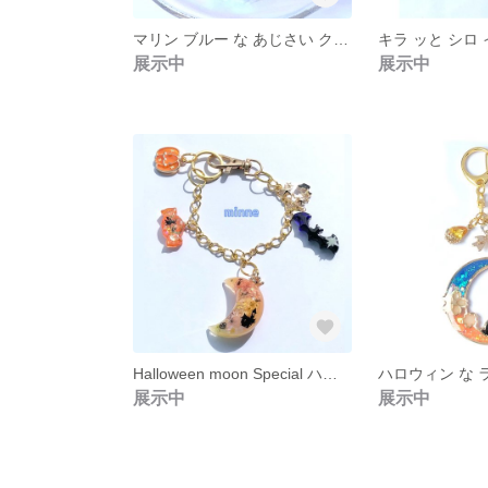
マリン ブルー な あじさい クジラ P0001 現品 限り レジン キーホルダー
展示中
展示中
Halloween moon Special ハロウィン ムーン スペシャル V0002 チェーン キーホルダー レジン プレゼント 祝い パーティ 仮装 現品 限り 限定
展示中
展示中