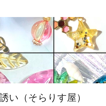
誘い（そらりす屋）