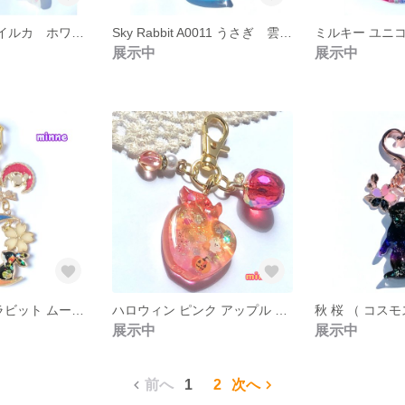
キラ ッと シロ イルカ ホワイト ビジュー 宝石 シェル キーホルダー ギフト プレゼント A0006
Sky Rabbit A0011 うさぎ 雲 レジン ギフト プレゼント
展示中
展示中
ハロウィン な ラビット ムーン サクラ V0003 蓄光 現品 限り 限定 プレゼント ギフト 仮装 パーティ
ハロウィン ピンク アップル りんご オレンジ 系 チャーム 蓄光 秋 限定 パーティ ピンク プレゼント S0006
展示中
展示中
前へ
1
2
次へ