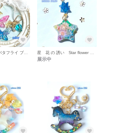
ダブル リボン バタフライ ブルー & ピンク A0002 A0003 キーホルダー プレゼント ギフト 贈り物 蝶
星 花 の 誘い Star flower スペシャル 限定 ギフト プレゼント 贈り物 一点 V0001
展示中