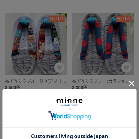
残り1点
残り1点
布ぞうり♡ブルーMIX(アメリカ生地・猫)24㎝
布ぞうり♡グレー(カラフルドット)25㎝
3,500円
3,300円
残り1点
残り1点