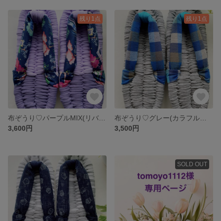
残り1点
残り1点
布ぞうり♡パープルMIX(リバティプリント)24㎝
布ぞうり♡グレー(カラフルチェック)27㎝
3,600円
3,500円
SOLD OUT