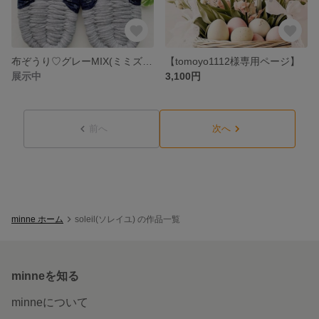
布ぞうり♡グレーMIX(ミミズク和柄)24㎝
【tomoyo1112様専用ページ】
展示中
3,100円
前へ
次へ
minne ホーム
soleil(ソレイユ) の作品一覧
minneを知る
minneについて