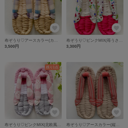
布ぞうり♡アースカラー(カラフルチェック)26㎝
布ぞうり♡ピンクMIX(苺うさぎ柄)24㎝
3,500円
3,300円
残り1点
布ぞうり♡ピンクMIX(北欧風柄)23㎝
布ぞうり♡アースカラー(縦縞文様)24㎝