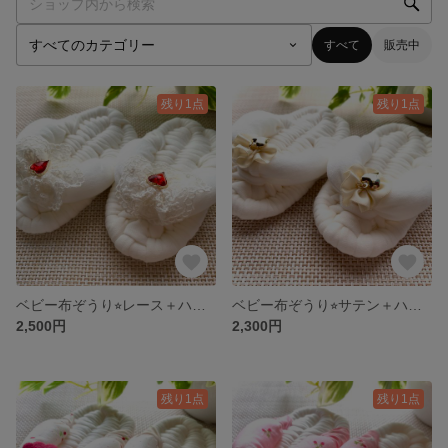
すべて
販売中
残り1点
残り1点
ベビー布ぞうり⭐︎レース＋ハート12㎝(一歳誕生日・餅踏みわらじ)
ベビー布ぞうり⭐︎サテン＋ハート12㎝(一歳誕生日・餅踏みわらじ)
2,500円
2,300円
残り1点
残り1点