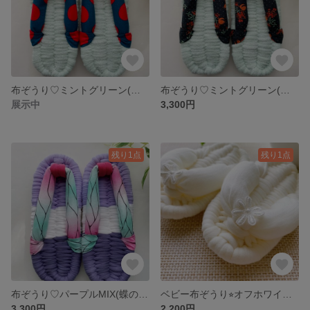
布ぞうり♡ミントグリーン(ドット)23㎝
布ぞうり♡ミントグリーン(フランス生地)23㎝
展示中
3,300円
残り1点
残り1点
布ぞうり♡パープルMIX(蝶の羽模様)23㎝
ベビー布ぞうり⭐︎オフホワイト12㎝(一歳誕生日・餅踏みわらじ)
3,300円
2,200円