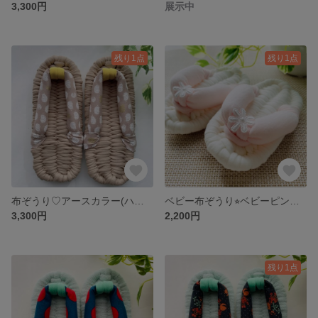
3,300円
展示中
残り1点
残り1点
布ぞうり♡アースカラー(ハリネズミ)24㎝
ベビー布ぞうり⭐︎ベビーピンク(W)12㎝(一歳誕生日・餅踏みわらじ)
3,300円
2,200円
残り1点