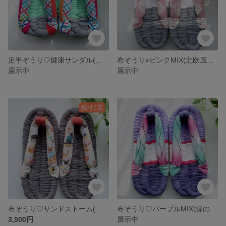
足半ぞうり♡健康サンダル(チェック)13㎝
布ぞうり⭐︎ピンクMIX(北欧風柄)25㎝
展示中
展示中
残り1点
布ぞうり♡サンドストーム(アメリカ生地・猫)24㎝
布ぞうり♡パープルMIX(蝶の羽模様)23㎝
3,500円
展示中