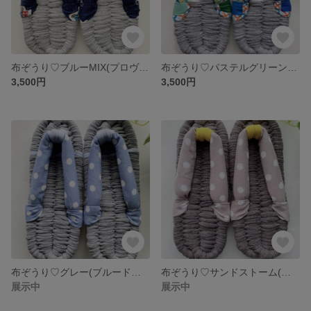
布ぞうり♡ブルーMIX(プロヴァンス 風)24㎝
布ぞうり♡パステルグリーンMIX(ビビッドチェック)26㎝
3,500円
3,500円
布ぞうり♡グレー(ブルードット)26㎝
布ぞうり♡サンドストーム(ドット)24㎝
展示中
展示中