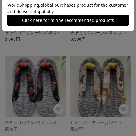
布ぞうり♡グレーMIX(和柄・兎)26㎝
布ぞうり♡パープルMIX(プロヴァンス風)24㎝
3,500円
3,500円
布ぞうり♡グレー(フランス生地)24㎝
布ぞうり♡グレー(アメリカ生地・猫)24㎝
展示中
展示中