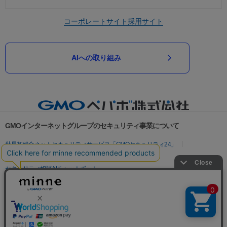
コーポレートサイト
採用サイト
AIへの取り組み
GMOインターネットグループのセキュリティ事業について
世界初総合ネットセキュリティサービス「GMOセキュリティ24」
パスワード漏洩診断
Webサイトリスク診断
セキュリティ相談AIチャットボット
実在証明・盗聴対策
サイバー攻撃対策（GMOサイバーセキュリティ byイエラエ）
サイバー攻撃対策（GMO Flatt Security）
なりすまし対策
セキュリティ事業の軌跡