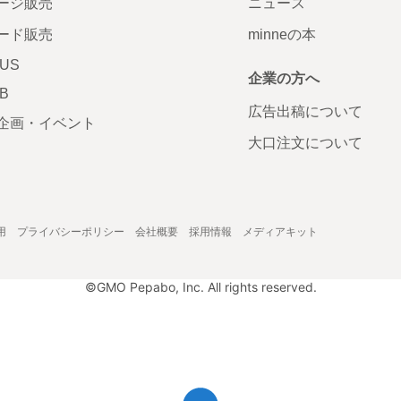
ージ販売
ニュース
ード販売
minneの本
LUS
企業の方へ
AB
広告出稿について
企画・イベント
大口注文について
用
プライバシーポリシー
会社概要
採用情報
メディアキット
©GMO Pepabo, Inc. All rights reserved.