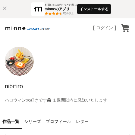
お買いものがもっとお得に
minneのアプリ
インストールする
3
万件以上
ログイン
nibi*iro
ハロウィン大好きです👻 １週間以内に発送いたします
作品一覧
シリーズ
プロフィール
レター