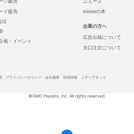
ージ販売
ニュース
ード販売
minneの本
LUS
企業の方へ
AB
広告出稿について
企画・イベント
大口注文について
用
プライバシーポリシー
会社概要
採用情報
メディアキット
©GMO Pepabo, Inc. All rights reserved.