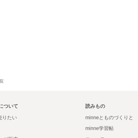
一覧
について
読みもの
で売りたい
minneとものづくりと
minne学習帖