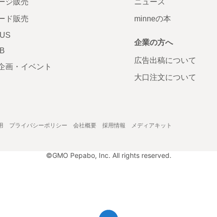
ージ販売
ニュース
ード販売
minneの本
LUS
企業の方へ
AB
広告出稿について
企画・イベント
大口注文について
用
プライバシーポリシー
会社概要
採用情報
メディアキット
©GMO Pepabo, Inc. All rights reserved.