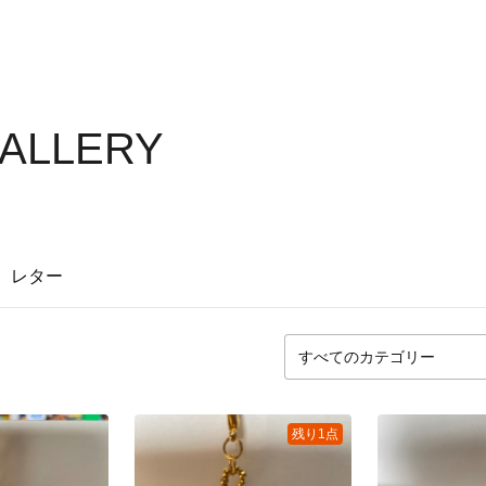
GALLERY
レター
残り1点