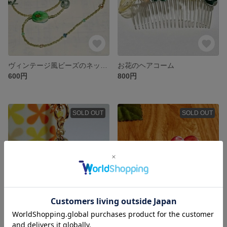
ヴィンテージ風ビーズのネックレス
お花のヘアコーム
600円
800円
SOLD OUT
SOLD OUT
夜空のチャーム
送料無料))春のバレッタ
400円
500円