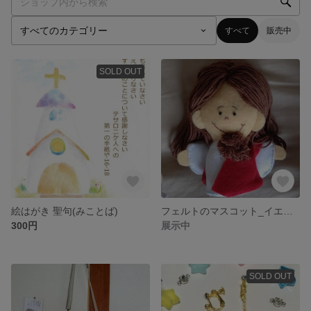
すべて
販売中
SOLD OUT
絵はがき 聖句(みことば)
フェルトのマスコット_イエス・キリストと子どもたち
300円
展示中
SOLD OUT