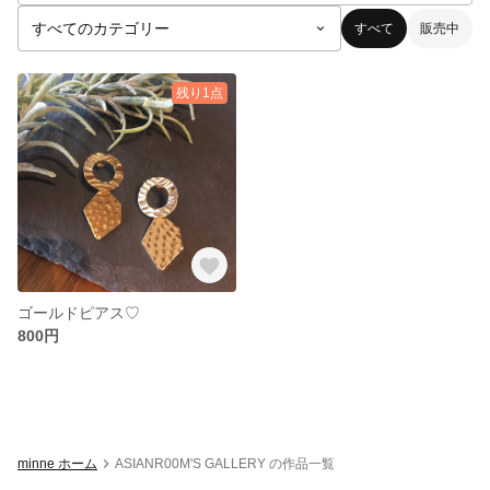
すべて
販売中
残り1点
ゴールドピアス♡
800円
minne ホーム
ASIANR00M'S GALLERY の作品一覧