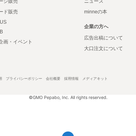
ージ販売
ニュース
ード販売
minneの本
LUS
企業の方へ
AB
広告出稿について
企画・イベント
大口注文について
用
プライバシーポリシー
会社概要
採用情報
メディアキット
©GMO Pepabo, Inc. All rights reserved.