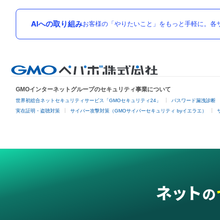
AIへの取り組み
お客様の「やりたいこと」をもっと手軽に。各サ
GMOインターネットグループのセキュリティ事業について
世界初総合ネットセキュリティサービス「GMOセキュリティ24」
パスワード漏洩診断
実在証明・盗聴対策
サイバー攻撃対策（GMOサイバーセキュリティ byイエラエ）