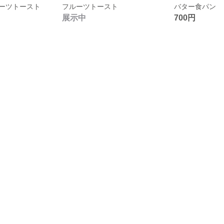
ーツトースト
フルーツトースト
バター食パン
展示中
700円