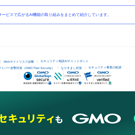
ービスで広がるAI機能の取り組みをまとめて紹介しています。
セキュリティ相談AIチャットボット
Webサイトリスク診断
セキュリティ事業の軌跡
サイバー攻撃対策（GMO Flatt Security）
なりすまし対策