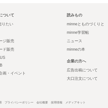
について
読みもの
で売りたい
minneとものづくりと
minne学習帖
ージ販売
ニュース
ード販売
minneの本
LUS
企業の方へ
AB
広告出稿について
企画・イベント
大口注文について
用
プライバシーポリシー
会社概要
採用情報
メディアキット