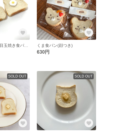
バター食パン 目玉焼き食パン お試しセット
くま食パン(顔つき)
630円
SOLD OUT
SOLD OUT