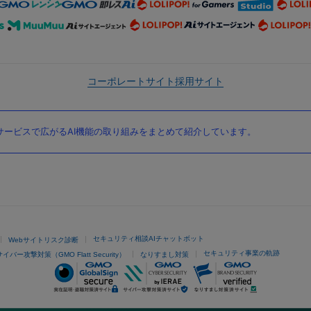
コーポレートサイト
採用サイト
ービスで広がるAI機能の取り組みをまとめて紹介しています。
セキュリティ相談AIチャットボット
Webサイトリスク診断
セキュリティ事業の軌跡
サイバー攻撃対策（GMO Flatt Security）
なりすまし対策