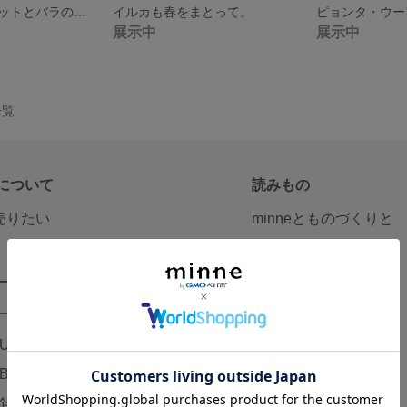
ホワイトバスケットとバラの彩り
イルカも春をまとって。
ピョンタ・ウー
展示中
展示中
一覧
について
読みもの
で売りたい
minneとものづくりと
minne学習帖
ージ販売
ニュース
ード販売
minneの本
LUS
企業の方へ
AB
広告出稿について
企画・イベント