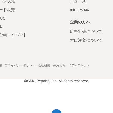
ージ販売
ニュース
ード販売
minneの本
LUS
企業の方へ
AB
広告出稿について
企画・イベント
大口注文について
用
プライバシーポリシー
会社概要
採用情報
メディアキット
©GMO Pepabo, Inc. All rights reserved.