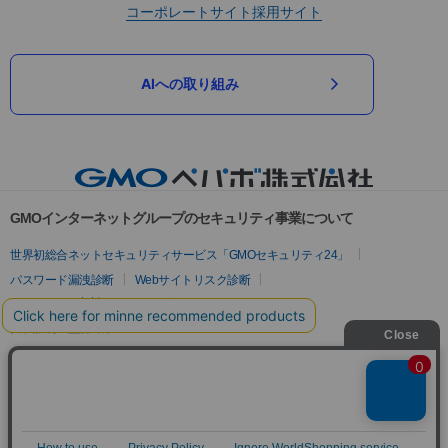
コーポレートサイト
採用サイト
AIへの取り組み
GMOインターネットグループのセキュリティ事業について
世界初総合ネットセキュリティサービス「GMOセキュリティ24」
パスワード漏洩診断
Webサイトリスク診断
セキュリティ相談AIチャットボット
実在証明・盗聴対策
サイバー攻撃対策（GMOサイバーセキュリティ byイエラエ）
サイバー攻撃対策（GMO Flatt Security）
なりすまし対策
セキュリティ事業の軌跡