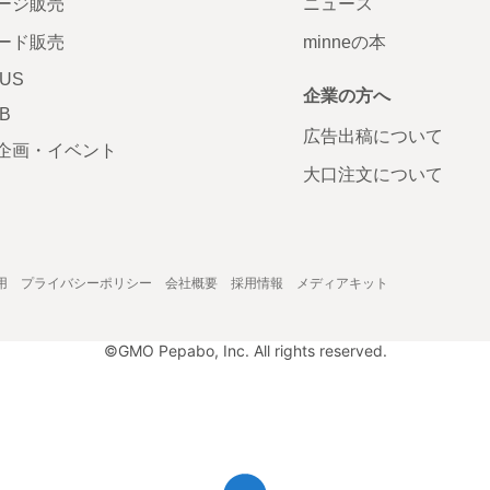
ージ販売
ニュース
ード販売
minneの本
LUS
企業の方へ
AB
広告出稿について
企画・イベント
大口注文について
用
プライバシーポリシー
会社概要
採用情報
メディアキット
©GMO Pepabo, Inc. All rights reserved.