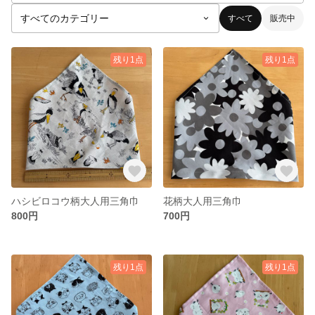
すべて
販売中
残り1点
残り1点
ハシビロコウ柄大人用三角巾
花柄大人用三角巾
800円
700円
残り1点
残り1点