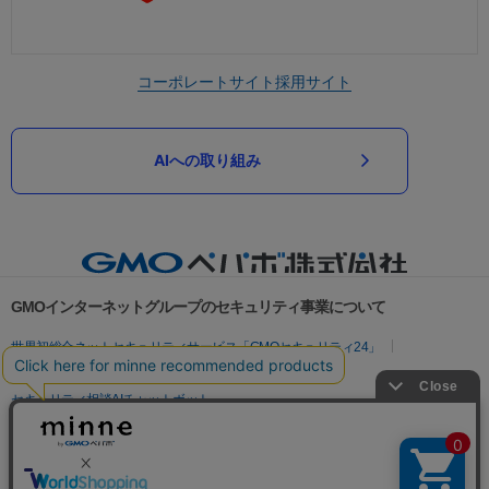
コーポレートサイト
採用サイト
AIへの取り組み
GMOインターネットグループのセキュリティ事業について
世界初総合ネットセキュリティサービス「GMOセキュリティ24」
パスワード漏洩診断
Webサイトリスク診断
セキュリティ相談AIチャットボット
実在証明・盗聴対策
サイバー攻撃対策（GMOサイバーセキュリティ byイエラエ）
サイバー攻撃対策（GMO Flatt Security）
なりすまし対策